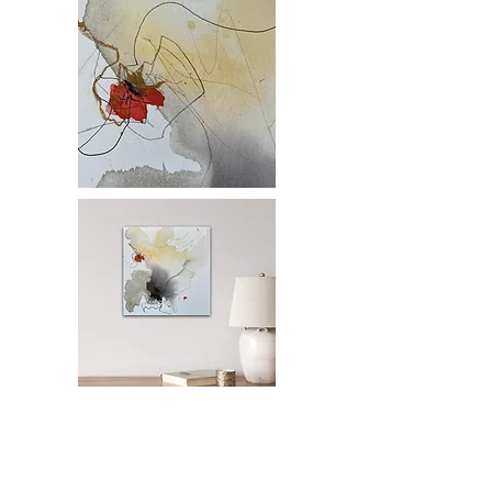
Aquarell, Kohle, Kreide, Bleistift
auf Holzfaserplatte