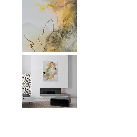
Aquarell, Kohle, Kreide, Bleistift
auf Holzfaserplatte